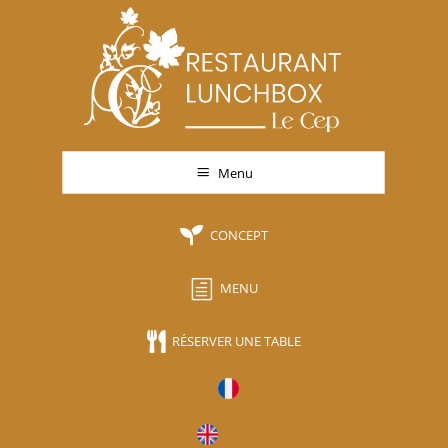
a
Menu

CONCEPT
h
MENU

RÉSERVER UNE TABLE