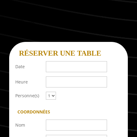
Restaurant Guru
RÉSERVER UNE TABLE
Date
Heure
Personne(s)
COORDONNÉES
Nom