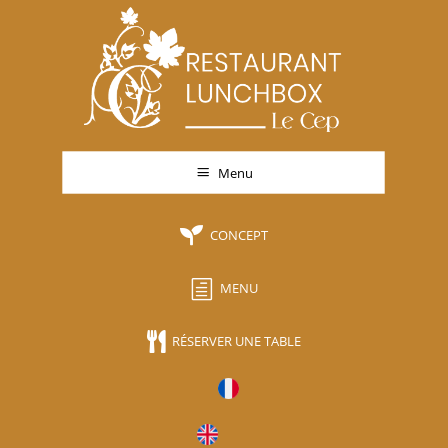
a
Menu

CONCEPT
h
MENU

RÉSERVER UNE TABLE