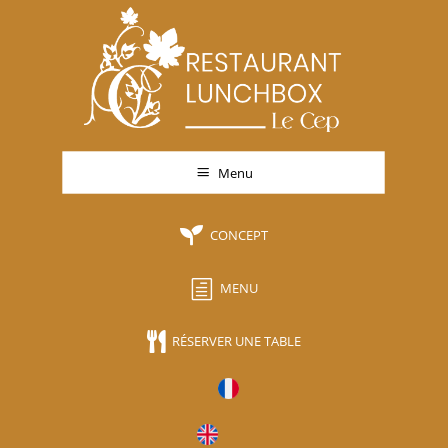
a
Menu

CONCEPT
h
MENU

RÉSERVER UNE TABLE