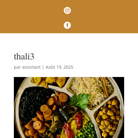


thali3
par
assistant
|
Août 19, 2025