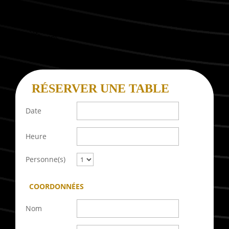
Restaurant Guru
RÉSERVER UNE TABLE
Date
Heure
Personne(s)
COORDONNÉES
Nom